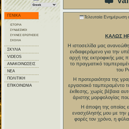
Val
ΓΕΝΙΚΑ
Τελευταία Ενημέρωση σ
ΙΣΤΟΡΙΑ
ΣΥΝΔΕΣΜΟΙ
ΚΑΛΩΣ Η
ΣΥΧΝΕΣ ΕΡΩΤΗΣΕΙΣ
ΣΧΟΛΙΑ
Η ιστοσελίδα μας ανανεώθηκ
ΣΚΥΛΙΑ
ενδιαφερόμενο για την υ
VIDEOS
αρχή της εκτροφικής μας 
το πραγματικό ταμπεραμέν
ΑΝΑΚΟΙΝΩΣΕΙΣ
του 
ΝΕΑ
ΠΟΛΙΤΙΚΗ
Η προτεραιότητα της γρα
εργασιακό ταμπεραμέντο 
ΕΠΙΚΟΙΝΩΝΙΑ
έκθεσης, χωρίς βέβαια αυτ
άριστης μορφολογίας που
Η άποψη της οποίας ε
ενασχόλησής μου με την ρά
φορές τον χρόνο, η φύλα