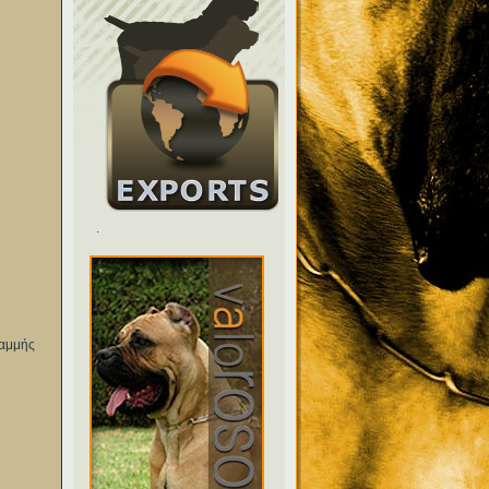
.
ραμμής