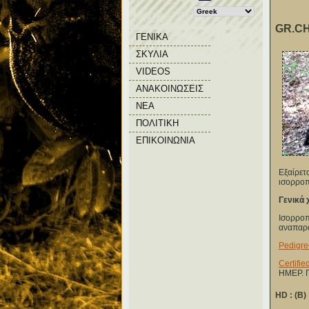
GR.CH.
ΓΕΝΙΚΑ
ΣΚΥΛΙΑ
VIDEOS
ΑΝΑΚΟΙΝΩΣΕΙΣ
ΝΕΑ
ΠΟΛΙΤΙΚΗ
ΕΠΙΚΟΙΝΩΝΙΑ
Εξαίρετ
ισορροπ
Γενικά 
Ισορροπ
αναπαρα
Pedigre
Certifi
ΗΜΕΡ. 
HD : (B)